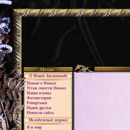
О Новой Атлантиде
Новые о Новых
Устав совести Новых
Наши планы
Фотоистория
Репортажи
Наши друзья
Новости сайта
Молодежный журнал
Я и мир