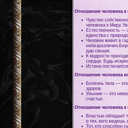
Отношение человека к 
Чувство собственно
человека к Миру. Ув
Естественность — 
единства с природо
Человек живет в га
небезразличен.Бер
дар свыше.
К мудрости приходит
сердце. Будь искре
Истина постигается
Отношение человека к
Болезнь тела — это
здоров.
Уныние — это неве
счастье.
Отношение человека к 
Властью обладает т
о тех, кого ведешь 
Тот, кто способен