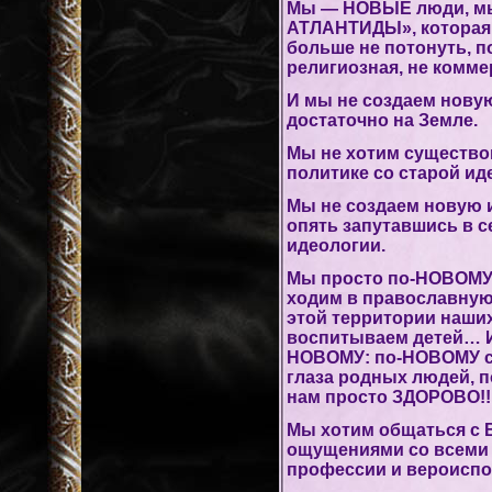
Мы — НОВЫЕ люди, м
АТЛАНТИДЫ», которая 
больше не потонуть, п
религиозная, не комме
И мы не создаем новую
достаточно на Земле.
Мы не хотим существо
политике со старой ид
Мы не создаем новую и
опять запутавшись в с
идеологии.
Мы просто по-НОВОМУ
ходим в православную
этой территории наших
воспитываем детей… И
НОВОМУ: по-НОВОМУ св
глаза родных людей, 
нам просто ЗДОРОВО!!
Мы хотим общаться с 
ощущениями со всеми 
профессии и вероиспо