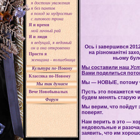
я достоин уважения
я без пантов
в поход за мудростью
с липового трона
Я и время
мой личный рай
Я и люди
я ведущий, я ведомый
Ось і завершився 2012
он и она откровенно
на різноманітні зах
Просто я
ньому було
женщина - волшебница
Мы составили наш
Уст
Культура по-Новому
Вами поделиться пото
Классика по-Новому
Мы — НОВЫЕ, потому ч
Мы так думаем
Пусть это покажется ч
Вече Новобывалых
будем менять старую 
Форум
Мы верим, что пойдут 
поверят.
Нам верить в это — хо
недовольные и разоча
заявить, что им хорошо