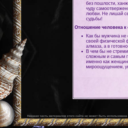
без пошлости, ханж
чуду самоотвержен
любви. Не лишай с
судьбы!
Отношение человека к 
Как бы мужчина не 
своей физической ф
алмаза, а в готовн
В чем бы не стрем
сложным и самым г
именно как женщин
мироощущением, у
Никакая часть материалов этого сайта не может быть использована